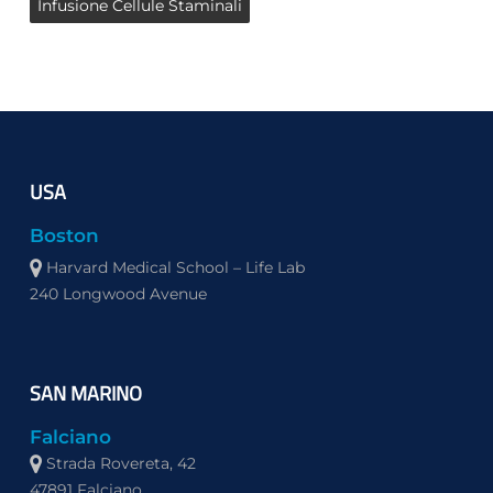
Infusione Cellule Staminali
USA
Boston
Harvard Medical School – Life Lab
240 Longwood Avenue
SAN MARINO
Falciano
Strada Rovereta, 42
47891 Falciano