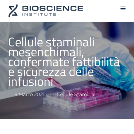
Skip
Men
to
main
content
Cellule staminali
mesenchimali,
confermate fattibilità
e sicurezza delle
infusioni
8 Marzo 2021
Cellule Staminali