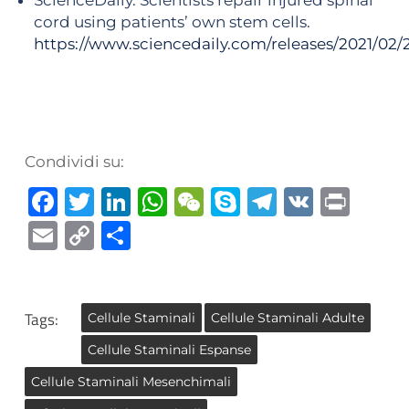
ScienceDaily. Scientists repair injured spinal
cord using patients’ own stem cells.
https://www.sciencedaily.com/releases/2021/02
Condividi su:
Facebook
Twitter
LinkedIn
WhatsApp
WeChat
Skype
Telegra
VK
Prin
Email
Copy
Condividi
Link
Tags:
Cellule Staminali
Cellule Staminali Adulte
Cellule Staminali Espanse
Cellule Staminali Mesenchimali