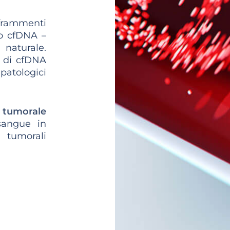
 frammenti
 o cfDNA –
naturale.
i di cfDNA
 patologici
tumorale
 sangue in
 tumorali