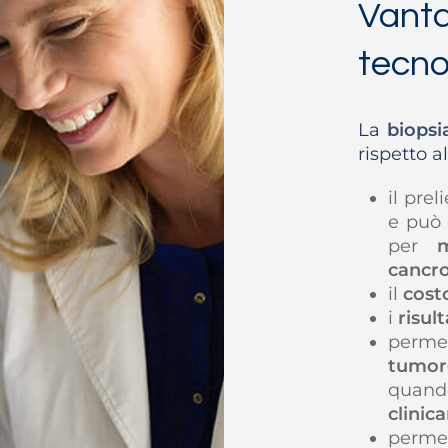
Vanta
tecno
La
biopsi
rispetto a
il pre
e può 
per
m
cancr
il
cost
i
risult
permet
tumor
quan
clinic
perm