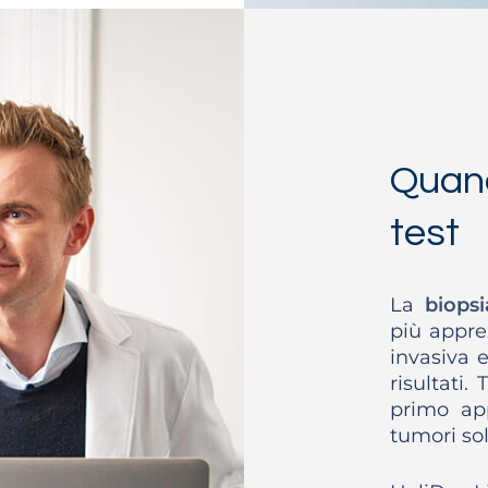
Quand
test
La
biopsi
più appre
invasiva e
risultati.
primo app
tumori sol