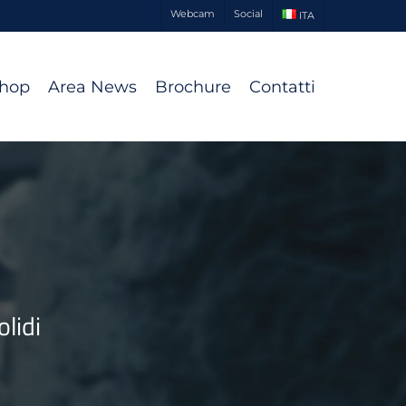
Webcam
Social
ITA
Shop
Area News
Brochure
Contatti
olidi