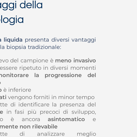
ggi della
logia
a liquida
presenta diversi vantaggi
lla biopsia tradizionale:
lievo del campione è
meno invasivo
essere ripetuto in diversi momenti
onitorare la progressione del
o
o
è inferiore
ati
vengono forniti in minor tempo
te di identificare la presenza del
e
in fasi più precoci di sviluppo,
do è ancora
asintomatico
e
amente non rilevabile
ette di analizzare meglio