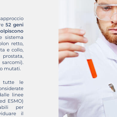
approccio
re
52 geni
olpiscono
 e sistema
olon retto,
a e collo,
prostata,
sarcomi).
o mutati.
 tutte le
nsiderate
alle linee
 ed ESMO)
abili per
iduare il