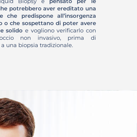
Liquid Biopsy è
pensato per le
he potrebbero aver ereditato una
e che predispone all’insorgenza
o o che sospettano di poter avere
e solido
e vogliono verificarlo con
occio non invasivo, prima di
 a una biopsia tradizionale.