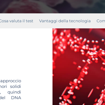
Cosa valuta il test
Vantaggi della tecnologia
Come
pproccio
ori solidi
a
, quindi
, del DNA