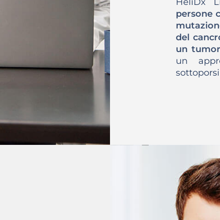
HeliDx 
persone c
mutazion
del cancr
un tumor
un appr
sottoporsi