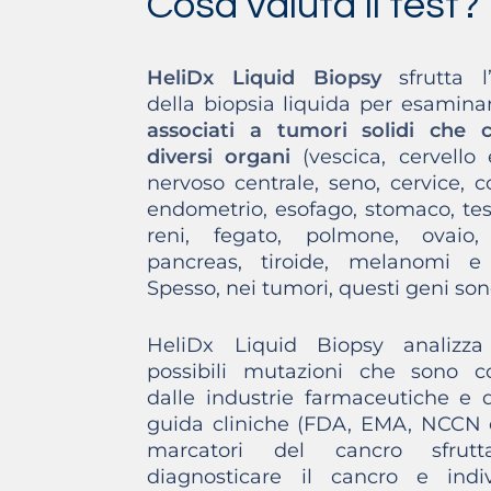
Cosa valuta il test?
HeliDx Liquid Biopsy
sfrutta l’
della biopsia liquida per esamina
associati a tumori solidi che c
diversi organi
(vescica, cervello
nervoso centrale, seno, cervice, c
endometrio, esofago, stomaco, test
reni, fegato, polmone, ovaio, 
pancreas, tiroide, melanomi e 
Spesso, nei tumori, questi geni son
HeliDx Liquid Biopsy analizza
possibili mutazioni che sono co
dalle industrie farmaceutiche e d
guida cliniche (FDA, EMA, NCCN
marcatori del cancro sfrutt
diagnosticare il cancro e indiv