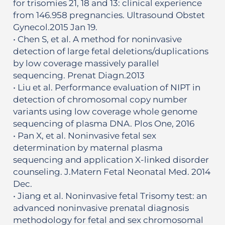
for trisomies 21, 18 and 13: clinical experience
from 146.958 pregnancies. Ultrasound Obstet
Gynecol.2015 Jan 19.
• Chen S, et al. A method for noninvasive
detection of large fetal deletions/duplications
by low coverage massively parallel
sequencing. Prenat Diagn.2013
• Liu et al. Performance evaluation of NIPT in
detection of chromosomal copy number
variants using low coverage whole genome
sequencing of plasma DNA. Plos One, 2016
• Pan X, et al. Noninvasive fetal sex
determination by maternal plasma
sequencing and application X-linked disorder
counseling. J.Matern Fetal Neonatal Med. 2014
Dec.
• Jiang et al. Noninvasive fetal Trisomy test: an
advanced noninvasive prenatal diagnosis
methodology for fetal and sex chromosomal