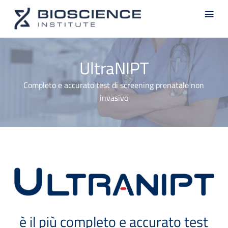
Skip
Men
to
main
content
UltraNIPT
Completo e accurato test di screening prenatale non
invasivo
è il più completo e accurato test