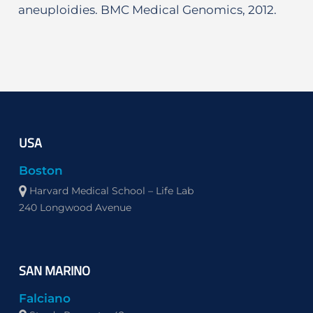
aneuploidies. BMC Medical Genomics, 2012.
USA
Boston
Harvard Medical School – Life Lab
240 Longwood Avenue
SAN MARINO
Falciano