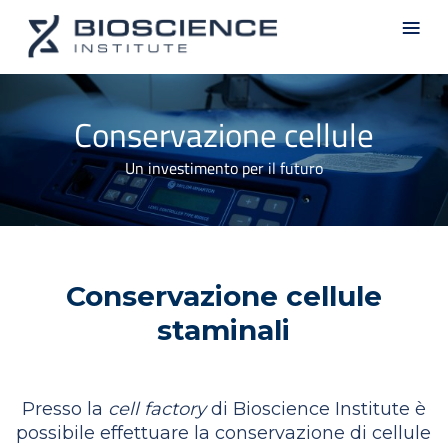
Skip
Men
to
main
content
Conservazione cellule
Un investimento per il futuro
Conservazione cellule
staminali
Presso la
cell factory
di Bioscience Institute è
possibile effettuare la conservazione di cellule