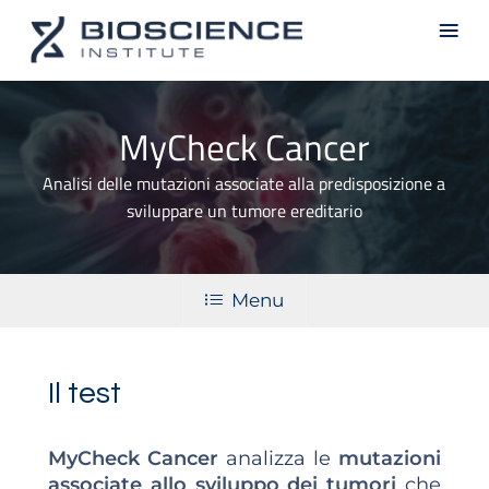
Skip
Men
to
main
content
MyCheck Cancer
Analisi delle mutazioni associate alla predisposizione a
sviluppare un tumore ereditario
Menu
Il test
MyCheck Cancer
analizza le
mutazioni
associate allo sviluppo dei tumori
che