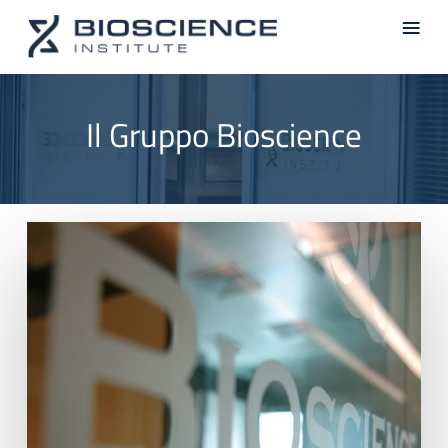
Skip
Men
to
main
content
Il Gruppo Bioscience