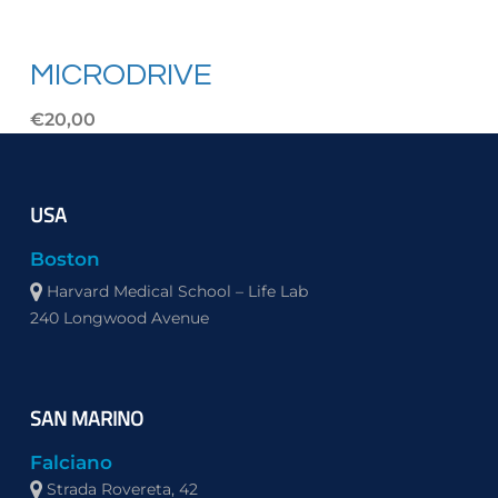
MICRODRIVE
€20,00
USA
Boston
Harvard Medical School – Life Lab
240 Longwood Avenue
SAN MARINO
Falciano
Strada Rovereta, 42