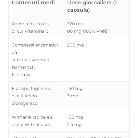
Contenuti medi
Dose giornaliera (1
capsula)
Acerola frutto e.s.
320 mg
di cui Vitamina C
80 mg (100% VNR)
Complessi enzimatici
200 mg
da
substrati vegetali
fermentati
Enzi-mix
Frassino foglie e.s.
150 mg
di cui Acido
3 mg
clorogenico
Withania radice e.s.
100 mg
di cui Withanolidi
2,5 mg