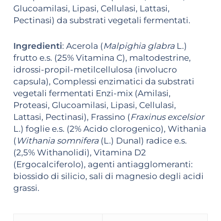
Glucoamilasi, Lipasi, Cellulasi, Lattasi,
Pectinasi) da substrati vegetali fermentati.
Ingredienti
: Acerola (
Malpighia glabra
L.)
frutto e.s. (25% Vitamina C), maltodestrine,
idrossi-propil-metilcellulosa (involucro
capsula), Complessi enzimatici da substrati
vegetali fermentati Enzi-mix (Amilasi,
Proteasi, Glucoamilasi, Lipasi, Cellulasi,
Lattasi, Pectinasi), Frassino (
Fraxinus excelsior
L.) foglie e.s. (2% Acido clorogenico), Withania
(
Withania somnifera
(L.) Dunal) radice e.s.
(2,5% Withanolidi), Vitamina D2
(Ergocalciferolo), agenti antiagglomeranti:
biossido di silicio, sali di magnesio degli acidi
grassi.