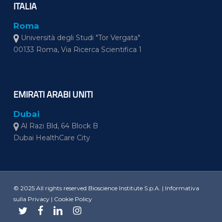
ITALIA
Roma
Università degli Studi "Tor Vergata"
00133 Roma, Via Ricerca Scientifica 1
EMIRATI ARABI UNITI
Dubai
Al Razi Bld, 64 Block B
Dubai HealthCare City
© 2025 All rights reserved Bioscience Institute S.p.A. |
Informativa
sulla Privacy
|
Cookie Policy
twitter
facebook
linkedin
instagram