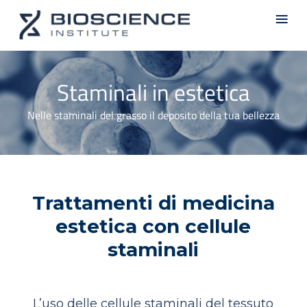
Skip
Men
to
main
content
Staminali in estetica
Nelle staminali del grasso il deposito della tua bellezza
Trattamenti di medicina
estetica con cellule
staminali
L’uso delle cellule staminali del tessuto