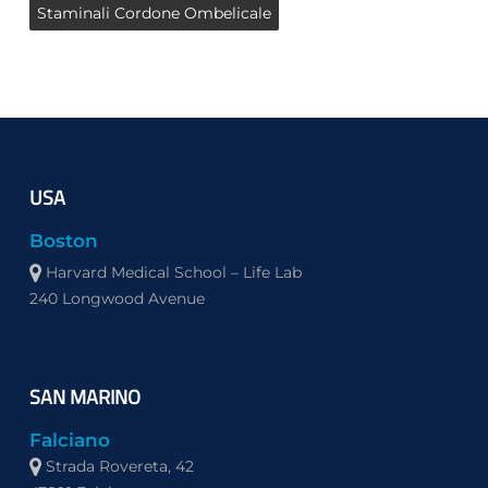
Staminali Cordone Ombelicale
USA
Boston
Harvard Medical School – Life Lab
240 Longwood Avenue
SAN MARINO
Falciano
Strada Rovereta, 42