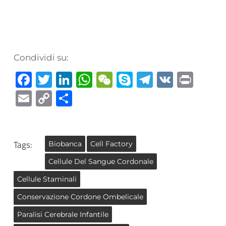
Condividi su:
Facebook
Twitter
LinkedIn
WhatsApp
WeChat
Skype
Telegra
VK
Prin
Email
Copy
Condividi
Link
Tags:
Biobanca
Cell Factory
Cellule Del Sangue Cordonale
Cellule Staminali
Conservazione Cordone Ombelicale
Paralisi Cerebrale Infantile