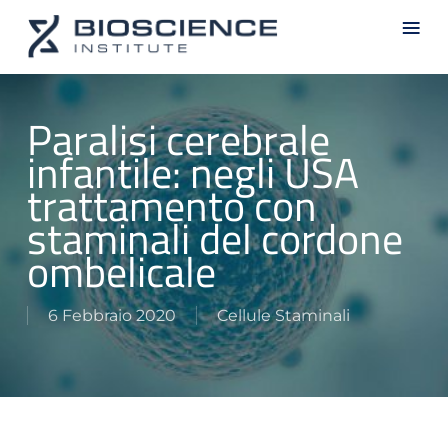
Skip
Men
to
main
content
Paralisi cerebrale
infantile: negli USA
trattamento con
staminali del cordone
ombelicale
6 Febbraio 2020
Cellule Staminali