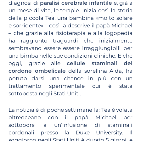
diagnosi di
paralisi cerebrale infantile
e, già a
un mese di vita, le terapie. Inizia così la storia
della piccola Tea, una bambina «molto solare
e sorridente» – così la descrive il papà Michael
– che grazie alla fisioterapia e alla logopedia
ha raggiunto traguardi che inizialmente
sembravano essere essere irraggiungibili per
una bimba nelle sue condizioni cliniche. E che
oggi, grazie alle
cellule staminali del
cordone ombelicale
della sorellina Aida, ha
potuto darsi una chance in più con un
trattamento sperimentale cui è stata
sottoposta negli Stati Uniti.
La notizia è di poche settimane fa: Tea è volata
oltreoceano con il papà Michael per
sottoporsi a un’infusione di staminali
cordonali presso la
Duke University
. Il
soggiorno negli Stati Uniti è durato 5 giorni, e